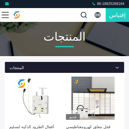
86-18825268164
إقتباس
المنتجات
المنتجات
فيديو
قفل مغلق كهرومغناطيسي
أقفال الطرود الذكية لتسليم