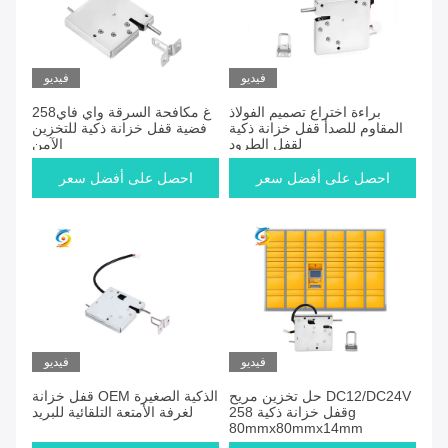
فيديو
فيديو
براءة اختراع تصميم الفولاذ
258غ مكافحة السرقة واي فاي
المقاوم للصدأ قفل خزانة ذكية
فضية قفل خزانة ذكية للتخزين
لقفل الطرود
الآمن
احصل على أفضل سعر
احصل على أفضل سعر
فيديو
فيديو
حل تخزين مريح DC12/DC24V
قفل خزانة OEM الذكية الصغيرة
قفل خزانة ذكية 258g
لغرفة الأمتعة التلقائية للبريد
80mmx80mmx14mm