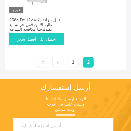
فيديو
258g Dc 12v قفل خزانة ذكية
عالية الأمن قفل خزانة مع
تكنولوجيا مكافحة السرقة
احصل على أفضل سعر
1
2
أرسل استفسارك
الرجاء إرسال طلبك إلينا 
وسنرد عليك في أقرب 
وقت ممكن.