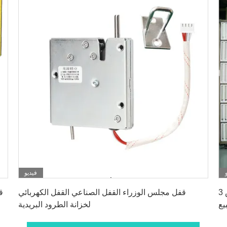
فيديو
احصل على أفضل سعر
قفل محرك قابل للتخصيص 3v 5v 24v أقفال مغناطيسية
قفل مجلس الوزراء القفل الصناعي القفل الكهربائي
بيع
لخزانة الطرود البريدية