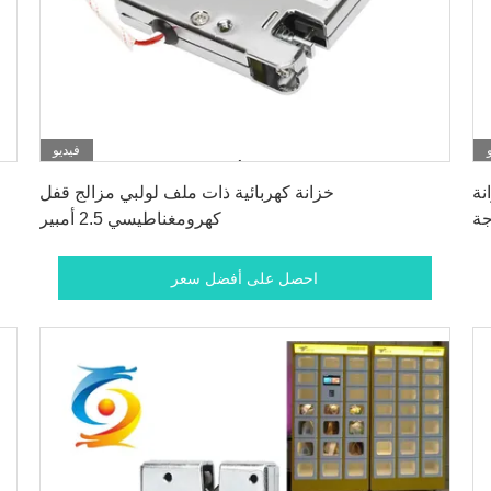
فيديو
احصل على أفضل سعر
نة
خزانة كهربائية ذات ملف لولبي مزالج قفل
جة
كهرومغناطيسي 2.5 أمبير
احصل على أفضل سعر