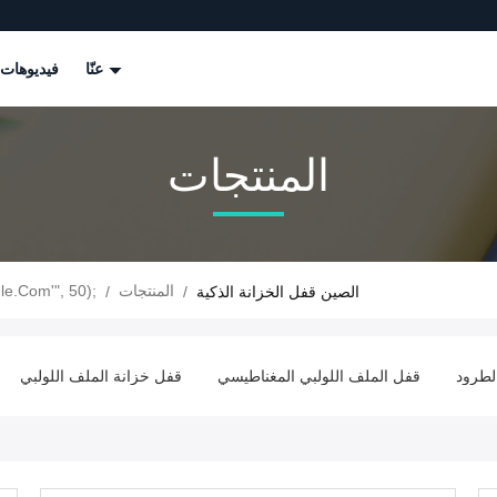
عنّا
فيديوهات
المنتجات
المنتجات
le.com'", 50);
الصين قفل الخزانة الذكية
/
/
لطرود
قفل الملف اللولبي المغناطيسي
قفل خزانة الملف اللولبي