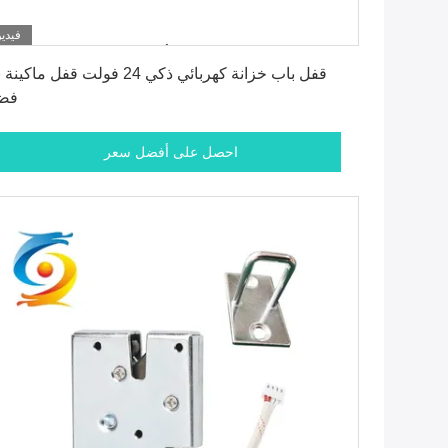
فيديو
احصل على أفضل سعر
قفل باب خزانة كهربائي ذكي 24 فولت قفل ماكين
فض
احصل على أفضل سعر