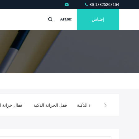
86-18825268164
إقتباس
Arabic
مغناطيسي
قفل الخزانة الذكية
قفل الخزانة الذكية
أقفال خزانة ا