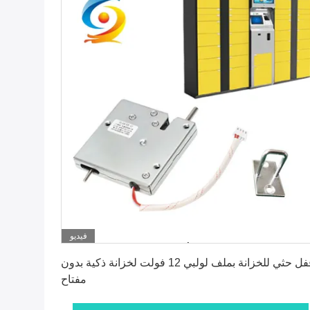
فيديو
احصل على أفضل سعر
قفل حثي للخزانة بملف لولبي 12 فولت لخزانة ذكية بدون
مفتاح