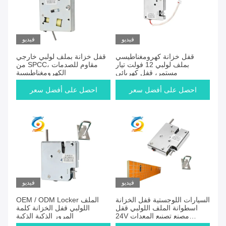
فيديو
فيديو
قفل خزانة كهرومغناطيسي
قفل خزانة بملف لولبي خارجي
بملف لولبي 12 فولت تيار
من SPCC، مقاوم للصدمات
مستمر، قفل كهربائي
الكهرومغناطيسية
احصل على أفضل سعر
احصل على أفضل سعر
فيديو
فيديو
السيارات اللوجستية قفل الخزانة
OEM / ODM Locker الملف
اسطوانة الملف اللولبي قفل
اللولبي قفل الخزانة كلمة
24V مصنع تصنيع المعدات
المرور الذكية الذكية
الأصلية