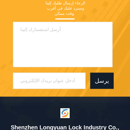
الرجاء إرسال طلبك إلينا 
وسنرد عليك في أقرب 
وقت ممكن.
يرسل
Shenzhen Longyuan Lock Industry Co.,