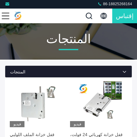
86-18825268164
إقتباس
المنتجات
المنتجات
فيديو
فيديو
قفل خزانة كهربائي 24 فولت،
قفل خزانة الملف اللولبي