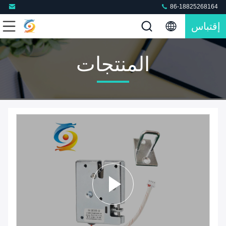
86-18825268164
إقتباس
المنتجات