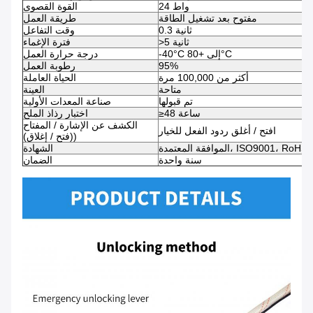
24 واط
القوة القصوى
مفتوح بعد تشغيل الطاقة
طريقة العمل
0.3 ثانية
وقت التفاعل
>5 ثانية
فترة الإغماء
-40°C إلى +80°C
درجة حرارة العمل
95%
رطوبة العمل
أكثر من 100,000 مرة
الحياة العاملة
متاحة
العينة
تم قبولها
صناعة المعدات الأولية
≥48 ساعة
اختبار رذاذ الملح
الكشف عن الإشارة / المفتاح
افتح / أغلق ردود الفعل للخيار
((فتح / إغلاق)
الموافقة المعتمدة، ISO9001، RoHS
الشهادة
سنة واحدة
الضمان