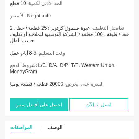
الحد الأدنى لكمية:
10 قطع
Negotiable
الأسعار:
تفاصيل التغليف:
عبوة صندوق كرتوني: 25 قطعة / خط ، 2
خط / طبقة ، 100 قطعة / الشركة التونسية للملاحة أو تغليف
حسب الطل
وقت التسليم:
5-8 أيام عمل
L/C، D/A، D/P، T/T، Western Union،
شروط الدفع:
MoneyGram
القدرة على العرض:
20000 قطعة / قطعة يوميا
اتصل بنا الآن
احصل على أفضل سعر
الوصف
المواصفات