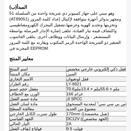
المبدأ
(ب)
وهو مبني على جهاز كمبيوتر ذي شريحة واحدة من السلسلة 51
(AT89051) ومجهز بدوائر أجهزة متوافقة لإكمال إعداد كلمة المرور
وتخزينها وتحديد الهوية وعرضها،تشغيل المحرك الكهرومغناطيسي
واكتشاف قيمة تيار القيادة، تتلقى إشارة الإنذار المرسلة بواسطة
المستشعر ، وإرسال البيانات ووظائف أخرى. يتلقى الحاسوب
الصغير ذو الشريحة الواحدة الرمز المكتوب ويقارنه مع كلمة المرور
المخزنة في EEPROM.
معايير المنتج
قفل ذكي إلكتروني خارجي مخصص
اسم المنتج
الصين
مكان المنشأ
قفل لونغيوان
الاسم التجاري
LY-8821
رقم الطراز
70.6ملم × 55.6ملم × 13.4ملم
مقفل حجم جسم
166 غرام
الوزن مع الخطاف
الـ SPCC
مادة جسم القفل
"إس بي سي سي" لمعدنية المسحوق
مادة لسان القفل
مصنوع من الحديد
معالجة السطح
170mm ((تقبل مخصصة)
طول تسرب الكابل الخارجي
DC12V ((الجهد مخصص)
الجهد القياسي
2A
التيار الحالي
9.5 فولت
فولتاج إيقاف القفل