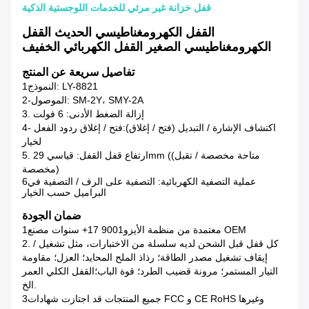
قفل خزانة غير مرئي للخدمات اللوجستية الذكية
القفل الكهرومغناطيسي الحديث القفل
الكهرومغناطيسي الصغير القفل الكهربائي الخفيف
تفاصيل سريعة عن المنتج
1النموذج: LY-8821
2-الموصول: SM-2Y، SMY-2A
3. إزالة الضغط الأدنى: 6 فولت
4- اكتشاف الإشارة / التبديل (فتح / إغلاق):فتح / إغلاق ردود الفعل
لخيار
5. ارتفاع قفل القفل: قياسي 29mm ((متاحة مخصصة / تقبل
مخصصة)
6عملية التصفية الكهربائية: التصفية على الرف / التصفية في
البراميل حسب الخيار
ضمان الجودة
1معتمدة من منظمة الأيزو9001 17+ سنوات مصنع OEM
2. كل قفل قبل الشحن لديه سلسلة من الاختبارات، مثل تشغيل /
إيقاف تشغيل مصدر الطاقة؛ رذاذ الملح المحايد؛ العزل؛ مقاومة
التيار المستمر؛ مرونة قضيب الطرد؛ قوة الباب؛القفل الكلي العمر
الخ.
3جميع المنتجات قد اجتازت شهادات FCC و CE RoHS وغيرها