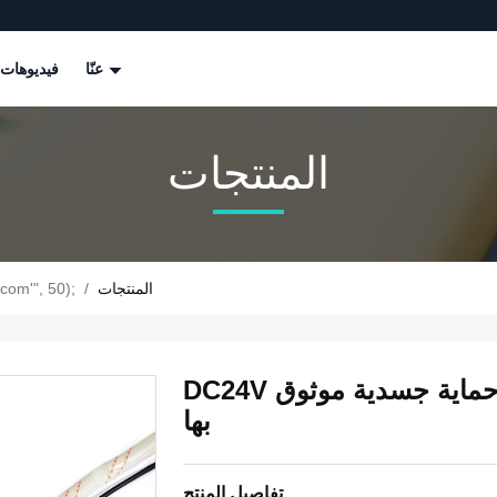
عنّا
فيديوهات
المنتجات
المنتجات
/
com'", 50);
DC24V سهلة تثبيت قفل خزانة إلكترونية مع حماية جسدية موثوق
بها
تفاصيل المنتج