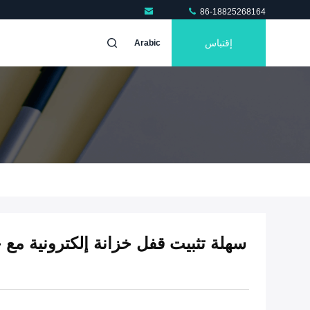
86-18825268164
إقتباس
Arabic