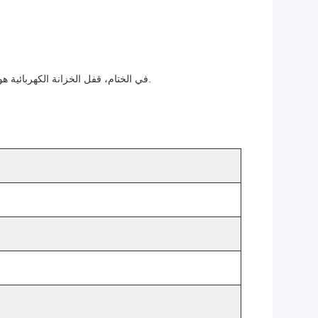
في الختام، قفل الخزانة الكهربائية هو حل موثوق وفعال لتأمين الخزانات في مختلف البيئات.والمتانة تجعلها ضرورية لأي شخص يبحث عن نظام قفل خزانة كهربائية عالية الجودة.