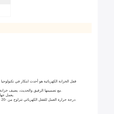
قفل الخزانة الكهربائية هو أحدث ابتكار في تكنولوجي
مع تصميمها الرقيق والحديث، يضيف خزانة القفل الكهربائي لمسة من التطور إلى أي خزانة. لونه الفضي يعطيه مظهر محترف وذو فئة عالية،مما يجعلها مناسبة للاستخدام في أي بيئة.
يعمل جهاز القفل الكهربائي على التيار المتردد 12 فولت مما يجعله فعالاً في استخدام الطاقة وآمنالتأكد من أنها صديقة للبيئة وفعالة من حيث التكلفة.
درجة حرارة العمل للقفل الكهربائي تتراوح من -20 درجة مئوية إلى +60 درجة مئوية، مما يجعلها مناسبة للاستخدام في ظروف الطقس المختلفة.التأكد من أنها تعمل بشكل موثوق طوال العام.