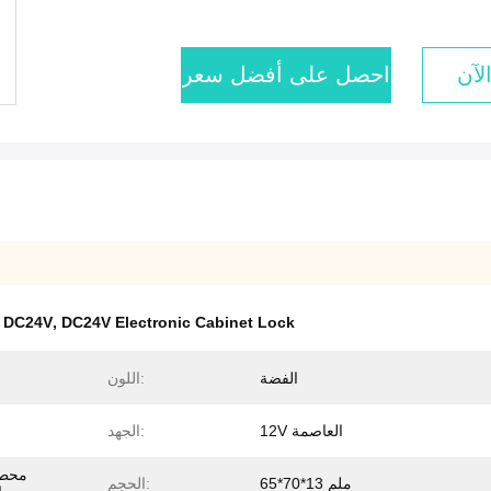
لآن
احصل على أفضل سعر
DC24V Electronic Cabinet Lock
,
سهلة تثبيت قفل خزانة إلكترونية,قفل الخزانة الإلكترونية C24V
الفضة
اللون:
12V العاصمة
الجهد:
محطة
65*70*13 ملم
الحجم: