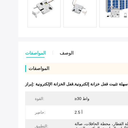
الوصف
المواصفات
المواصفات
D
إبراز:
≥30 واط
القوة:
2.5 أ
حاضِر:
 القطار، محطة الحافلات، صالة
التطبيق: