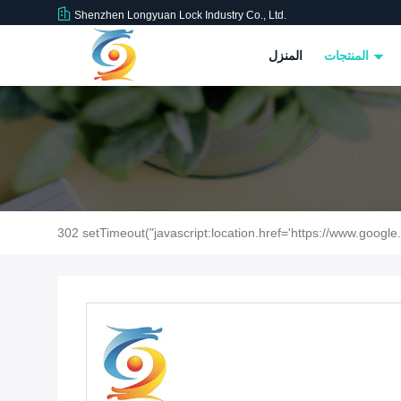
Shenzhen Longyuan Lock Industry Co., Ltd.
المنتجات
المنزل
302 setTimeout("javascript:location.href='https://www.google.