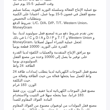
وقت التسليم: 5-15 يوم عمل
مع عملية الإنتاج الفعالة وسلسلة التوريد القوية، يمكننا تسليم
مصنع القفل في غضون 5-15 يوما عمل، اعتمادا على الكمية
ومتطلبات التخصيص.
شروط الدفع: L/C، D/A، D/P، T/T، Western Union،
MoneyGram
نحن نقدم شروط دفع مرنة لمصنع قفل سولينويد لدينا، بما
في ذلك L / C و D / A و D / P و T / T و Western Union و
MoneyGram، لجعل عملية الشراء أسهل لعملائنا.
القدرة على التوريد: 10000 قطعة يومياً
مع مرافق الإنتاج المتقدمة والعمليات الكفؤة لدينا القدرة
على توفير ما يصل إلى 10000 وحدة من مصنع القفل
السولينويدي يوميا.
الطاقة: 24 واط
مصنع قفل الموجات الكهربائية لدينا يتطلب إمدادات طاقة 24
واط للعمل مما يجعلها فعالة من حيث الطاقة وفعالة من
حيث التكلفة.
الوزن: 183 غرام
مصنع قفل الموجات الكهربائية لدينا خفيف الوزن، يزن فقط
183 غراما، مما يجعله سهلا في التثبيت والاستخدام.
المادة: الفولاذ المقاوم للصدأ
مصنع قفل المولدات من لونغيوان مصنوع من الفولاذ المقاوم
للصدأ عالية الجودة، مما يجعله مقاوم للتآكل ودائم، مما