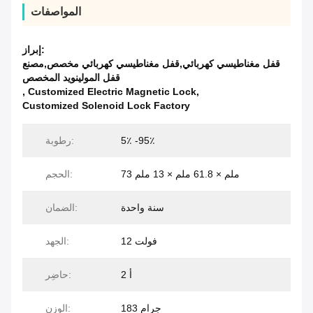
المواصفات
إبراز:
قفل مغناطيسي كهربائي,قفل مغناطيسي كهربائي مخصص,مصنع
قفل المولينويد المخصص
,
Customized Electric Magnetic Lock
,
Customized Solenoid Lock Factory
5٪ -95٪
رطوبة:
73 ملم × 61.8 ملم × 13 ملم
الحجم:
سنة واحدة
الضمان:
12 فولت
الجهد:
2 أ
حاضِر:
183 جرام
الوزن: