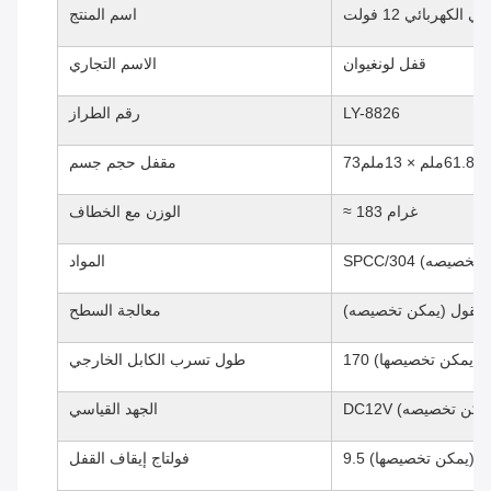
لكهربائي 12 فولت
اسم المنتج
قفل لونغيوان
الاسم التجاري
LY-8826
رقم الطراز
م × 13ملم
مقفل حجم جسم
≈ 183 غرام
الوزن مع الخطاف
 (يمكن تخصيصه)
المواد
صقول (يمكن تخصيصه)
معالجة السطح
 ملم (يمكن تخصيصها)
طول تسرب الكابل الخارجي
الجهد القياسي
فولت (يمكن تخصيصها)
فولتاج إيقاف القفل