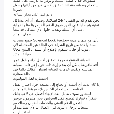
سيقودك خلال عملية التثبيت و يوفر لك تدريب على كيفية
استخدام وصيانة منتجاتنا لتحقيق أقصى قدر من أدائها وطول
عمرها.
دعم فني على مدار الساعة
نحن نقدم الدعم التقني 24/7 لعملائنا، وضمان أن أي مشاكل
تقنية يتم حلها على الفور.فريق الدعم الخاص بنا متاح للإجابة
على أي أسئلة وتقديم حلول لأي مشاكل قد تنشأ.
ضمان المنتج
جميع منتجات Solenoid Lock Factory تأتي مع ضمان مدته
سنة واحدة من تاريخ الشراء. في الحالة غير المحتملة لأي
عيوب أو خلل، سنقوم بإصلاح أو استبدال المنتج مجانًا.
صيانة المنتج
الصيانة المنتظمة مهمة لتحقيق أفضل أداء وطول عمر
أقفالنافريقنا يمكن أن يقدم إرشادات حول إجراءات الصيانة
المناسبة وتقديم خدمات الصيانة لضمان أقفالك دائما في
حالة ممتازة.
استشارة قفل المولينويد
إذا كان لديك أي أسئلة أو تحتاج إلى نصيحة حول اختيار القفل
المناسب للاستخدام الخاص بك، فريقنا دائما متاح
للتشاور.سوف نعمل معك لإيجاد أفضل حل لاحتياجاتك.
شكراً لاختيارك لمصنع قفل السولينود نحن ملتزمون بتوفير
أفضل الدعم التقني والخدمات لضمان رضاك مع
منتجاتناالرجاء لا تتردد في الاتصال بنا لأي مساعدة أو
استفسارات.