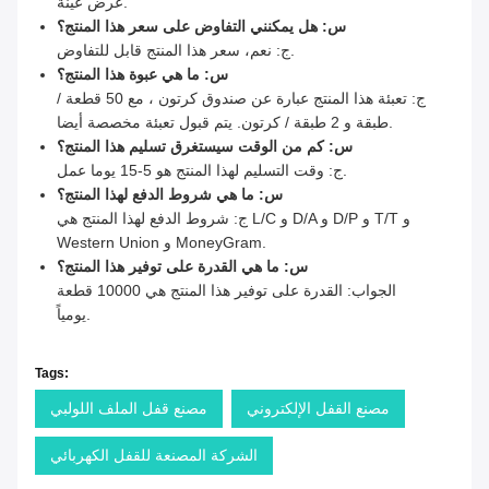
عرض عينة.
س: هل يمكنني التفاوض على سعر هذا المنتج؟
ج: نعم، سعر هذا المنتج قابل للتفاوض.
س: ما هي عبوة هذا المنتج؟
ج: تعبئة هذا المنتج عبارة عن صندوق كرتون ، مع 50 قطعة /
طبقة و 2 طبقة / كرتون. يتم قبول تعبئة مخصصة أيضا.
س: كم من الوقت سيستغرق تسليم هذا المنتج؟
ج: وقت التسليم لهذا المنتج هو 5-15 يوما عمل.
س: ما هي شروط الدفع لهذا المنتج؟
ج: شروط الدفع لهذا المنتج هي L/C و D/A و D/P و T/T و
Western Union و MoneyGram.
س: ما هي القدرة على توفير هذا المنتج؟
الجواب: القدرة على توفير هذا المنتج هي 10000 قطعة
يومياً.
Tags:
مصنع القفل الإلكتروني
مصنع قفل الملف اللولبي
الشركة المصنعة للقفل الكهربائي