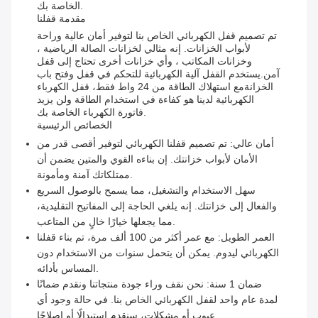
الخاصة بك.
مقدمة قفلنا
تم تصميم قفل الكهربائي الخاص بنا لتوفير أمان عالية وراحة
لأبواب الخزانات. إنه مثالي لخزانات الصالة الرياضية ،
وخزانات المكاتب ، وأي خزانات أخرى تحتاج إلى قفل
آمن.يستخدم القفل آلية الكهربائية للتحكم في قفل وفتح باب
الخزانةمع استهلاك الطاقة من 24 واط فقط، قفل الكهرباء
الكهربائية لدينا هو كفاءة في استخدام الطاقة ولن يزيد
فاتورة الكهرباء الخاصة بك.
الخصائص الرئيسية
أمان عالي: تم تصميم قفلنا الكهربائي لتوفير أقصى قدر من
الأمان لأبواب خزانتك. إن بناءه القوي والمتين يضمن أن
ممتلكاتك آمنة ومأمونة.
سهل الاستخدام والتشغيل، مما يسمح بالوصول السريع
والفعال إلى خزانتك. إنه يلغي الحاجة إلى المفاتيح التقليدية،
مما يجعلها خيارًا خالٍ من المتاعب.
العمر الطويل: مع عمر أكثر من 100 ألف مرة، تم بناء قفلنا
الكهربائي ليدوم. يمكن أن يتحمل سنوات من الاستخدام دون
المساس بأدائه.
ضمان 1 سنة: نحن نقف وراء جودة منتجاتنا ونقدم ضمانًا
لمدة عام واحد لقفل الكهربائي الخاص بنا. في حالة وجود أي
عيوب أو مشكلات، سنقدم استبدالًا أو إصلاحًا.