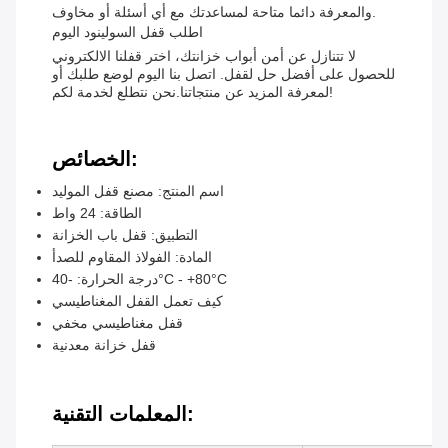
والمعرفة دائما متاحة لمساعدتك مع أي أسئلة أو مخاوف.
اطلب قفل السولينود اليوم
لا تتنازل عن أمن أبواب خزانتك، اختر قفلنا الالكتروني
للحصول على أفضل حل لقفل. اتصل بنا اليوم لوضع طلبك أو
لمعرفة المزيد عن منتجاتنا.نحن نتطلع لخدمة لكم!
الخصائص:
اسم المنتج: مصنع قفل الموليد
الطاقة: 24 واط
التطبيق: قفل باب الخزانة
المادة: الفولاذ المقاوم للصدأ
درجة الحرارة: -40°C - +80°C
كيف تعمل القفل المغناطيسي
قفل مغناطيسي مخفي
قفل خزانة معدنية
المعلمات التقنية: