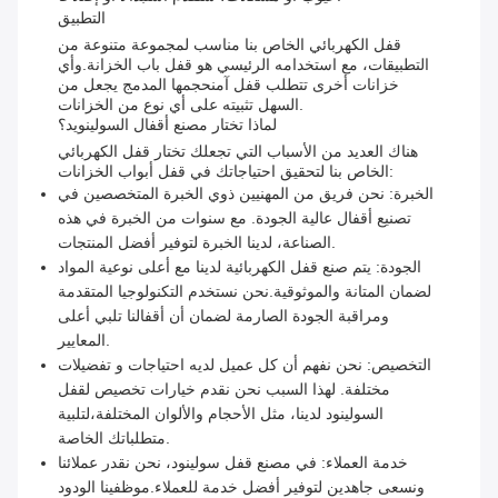
التطبيق
قفل الكهربائي الخاص بنا مناسب لمجموعة متنوعة من
التطبيقات، مع استخدامه الرئيسي هو قفل باب الخزانة.وأي
خزانات أخرى تتطلب قفل آمنحجمها المدمج يجعل من
السهل تثبيته على أي نوع من الخزانات.
لماذا تختار مصنع أقفال السولينويد؟
هناك العديد من الأسباب التي تجعلك تختار قفل الكهربائي
الخاص بنا لتحقيق احتياجاتك في قفل أبواب الخزانات:
الخبرة: نحن فريق من المهنيين ذوي الخبرة المتخصصين في
تصنيع أقفال عالية الجودة. مع سنوات من الخبرة في هذه
الصناعة، لدينا الخبرة لتوفير أفضل المنتجات.
الجودة: يتم صنع قفل الكهربائية لدينا مع أعلى نوعية المواد
لضمان المتانة والموثوقية.نحن نستخدم التكنولوجيا المتقدمة
ومراقبة الجودة الصارمة لضمان أن أقفالنا تلبي أعلى
المعايير.
التخصيص: نحن نفهم أن كل عميل لديه احتياجات و تفضيلات
مختلفة. لهذا السبب نحن نقدم خيارات تخصيص لقفل
السولينود لدينا، مثل الأحجام والألوان المختلفة،لتلبية
متطلباتك الخاصة.
خدمة العملاء: في مصنع قفل سولينود، نحن نقدر عملائنا
ونسعى جاهدين لتوفير أفضل خدمة للعملاء.موظفينا الودود