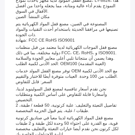
مصنع القفل المولود لدينا مجهز بأحدث نموذج، LY-8826، هذا
النموذج يقدم أداء عالية ومتانة، مما يجعله واحدا من أفضل
الأقفال في السوق.
مكان المنشأ: الصين
المصنوعة في الصين، مصنع قفل المواد الكهربائية يتم
تصنيعها في مرافقنا الحديثة باستخدام أحدث التقنيات والمواد
ذات الجودة.
شهادة: FCC CE RoHS ISO9001
مصنع قفل الموجات الكهربائية لدينا معتمد من قبل منظمات
دولية مختلفة، بما في ذلك FCC، CE، RoHS، و ISO9001.
وهذا يضمن أن منتجاتنا تلبي أعلى معايير الجودة والسلامة.
الحد الأدنى لكمية الطلب: OEM100 (العينة المقدمة)
توفر مصنع القفل المولد خدمات OEM مع الحد الأدنى لكمية
الطلب من 100 وحدة. العينات متوفرة أيضًا للاختبار والتقييم.
السعر: قابل للتفاوض
نحن نقدم أسعار تنافسية لمصنع قفل السولينويد لدينا،
وأسعارنا قابلة للتفاوض على أساس الكمية ومتطلبات
التخصيص.
تفاصيل التعبئة والتغليف: علبة كرتونية، 50 قطعة / طبقة، 2
طبقات / علبة، يتم قبول الحزمة المخصصة.
مصنع قفل المواد الكهربائية لدينا معبأ في صناديق كرتونية
قوية، مع القدرة على احتواء 50 وحدة لكل طبقة و 2 طبقات
لكل كرتون.نحن نقدم أيضا خيارات التعبئة والتغليف مخصصة
لتلبية الاحتياجات الخاصة بك.