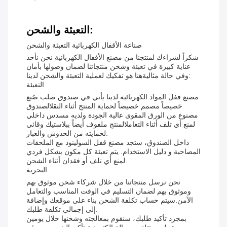
التعبئة والشحن:
صناعة الأقفال الكهربائية التعبئة والشحن
شكراً لشراءك لمنتجنا من مصنع الأقفال الكهربائية نحن نأخذ
عناية كبيرة في تعبئة وشحن منتجاتنا لضمان وصولها بأمان
وفي حالة مثاليةهنا هو تفكيك لعملية التعبئة والشحن لدينا:
التعبئة
مصنع قفل المواد الكهربائية لدينا يأتي في صندوق صلب صُنع
خصيصاً مصمم خصيصاً لحماية المنتج أثناء النقلالصندوق
مصنوع من الورق المقوى عالية الجودة ولديه مسدس داخلي
لمنع أي تلف أثناء التعاملالمنتج ملفوف أيضاً ببلاستيك وقائي
لحمايته من الخدوش والغبار.
داخل الصندوق، ستجد مصنع قفل السولينود مع الملحقات
المصاحبة و دليل الاستخدام. يتم تعبئة كل مكون بشكل فردي
لمنع أي تلف أو فقدان أثناء الشحن.
البحرية
نحن نرسل منتجاتنا من خلال شركاء شحن موثوق بهم
وموثوق بهم لضمان التسليم في الوقت المناسب والتعامل
الآمن.سيتم حساب تكلفة الشحن بناء على موقعك وإضافة
إلى إجمالي تكلفة طلبك.
بمجرد تأكيد طلبك، سنقوم بمعالجته وشحنها خلال يومين