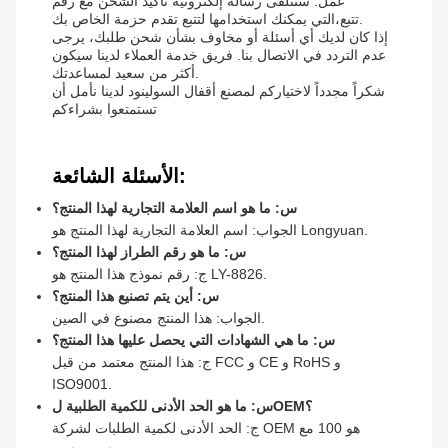
عمل. ستتلقى رسالة إلكترونية تأكيد الشحن مع رقم
تتبع،التي يمكنك استخدامها لتتبع تقدم حزمة الخاص بك.
إذا كان لديك أي أسئلة أو مخاوف بشأن شحن طلبك، يرجى
عدم التردد في الاتصال بنا. فريق خدمة العملاء لدينا سيكون
أكثر من سعيد لمساعدتك.
شكراً مجدداً لاختياركم لمصنع أقفال السولينود لدينا نأمل أن
تستمتعوا بشراءكم
الأسئلة الشائعة:
س: ما هو اسم العلامة التجارية لهذا المنتج؟
الجواب: اسم العلامة التجارية لهذا المنتج هو Longyuan.
س: ما هو رقم الطراز لهذا المنتج؟
ج: رقم نموذج هذا المنتج هو LY-8826.
س: أين يتم تصنيع هذا المنتج؟
الجواب: هذا المنتج مصنوع في الصين.
س: ما هي الشهادات التي يحصل عليها هذا المنتج؟
ج: هذا المنتج معتمد من قبل FCC و CE و RoHS و
ISO9001.
س: ما هو الحد الأدنى للكمية الطلبية لOEM؟
ج: الحد الأدنى لكمية الطلبات لشركة OEM هو 100 مع