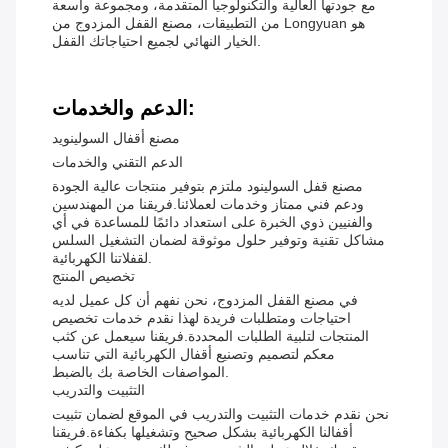
مع جودتها العالية والتكنولوجيا المتقدمة، ومجموعة واسعة
من التطبيقات، مصنع القفل المزدوج من Longyuan هو
الخيار النهائي لجميع احتياجاتك القفل.
الدعم والخدمات:
مصنع أقفال السولينويد
الدعم التقني والخدمات
مصنع قفل السولينود ملتزم بتوفير منتجات عالية الجودة
ودعم فني ممتاز وخدمات لعملائنا.فريقنا من المهندسين
والفنيين ذوي الخبرة على استعداد دائمًا للمساعدة في أي
مشاكل تقنية وتوفير حلول موثوقة لضمان التشغيل السلس
لقفلاتنا الكهربائية.
تخصيص المنتج
في مصنع القفل المزدوج، نحن نفهم أن كل عميل لديه
احتياجات ومتطلبات فريدة لهذا نقدم خدمات تخصيص
المنتجات لتلبية الطلبات المحددة.فريقنا سيعمل عن كثب
معكم لتصميم وتصنيع أقفال الكهربائية التي تناسب
المواصفات الخاصة بك بالضبط.
التثبيت والتدريب
نحن نقدم خدمات التثبيت والتدريب في الموقع لضمان تثبيت
أقفالنا الكهربائية بشكل صحيح وتشغيلها بكفاءة.فريقنا