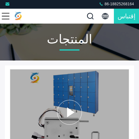
86-18825268164
إقتباس
المنتجات