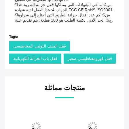
س4: ما هي الشهادات التي يمتلكها قفل خزانة الطرود هذا؟
الجواب 4: هذا القفل لديه شهادة FCC CE RoHS ISO9001.
س5: كم عدد أقفال خزانة الطرود التي أحتاج إلى شراؤها؟
ج5: الحد الأدنى لكمية الطلب هو 100 قطعة. يتم تقديم عينة.
Tags:
قفل الملف اللولبي المغناطيسي
قفل كهرومغناطيسي صغير
قفل باب الخزانة الكهربائية
منتجات مماثلة