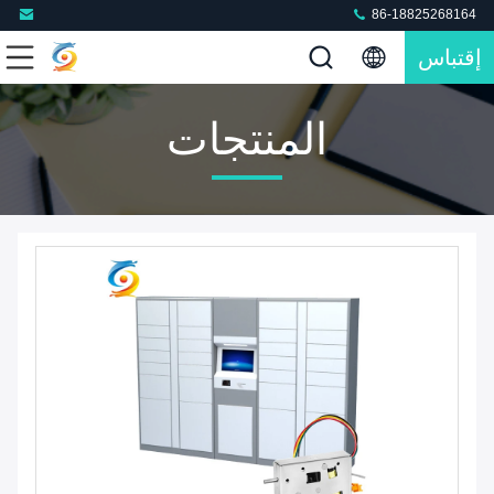
86-18825268164
إقتباس
المنتجات