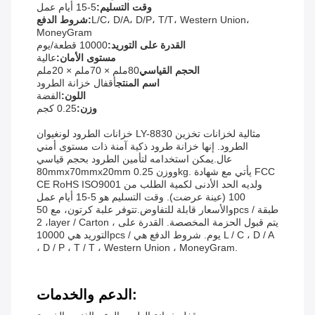
وقت التسليم:
5-15 أيام عمل
L/C، D/A، D/P، T/T، Western Union،
شروط الدفع:
MoneyGram
القدرة على التوريد:
10000 قطعة/يوم
مستوى الأمان:
عالية
الحجم القياسي
80ملم × 70ملم × 20ملم
اسم المنتج
أقفال خزانة الطرود
اللون:
الفضة
وزن:
0.25 كجم
خزانات الطرود لونغيوان LY-8830 مثالية لخزانات تخزين
الطرود. إنها خزانة طرود ذكية آمنة ذات مستوى أمني
عال.يمكن استخدامه لتأمين الطرود بحجم قياسي
80mmx70mmx20mm ووزن 0.25kg. يأتي مع شهادة FCC
CE RoHS ISO9001 ولديه الحد الأدنى لكمية الطلب من
100 (عينة عرضت). وقت التسليم هو 5-15 أيام عمل
والأسعار قابلة للتفاوض.تتوفر علبة كرتون، مع 50pcs / طبقة
، 2layer / Carton ، يتم قبول الحزمة المخصصة. القدرة على
التوريد هي 10000pcs / يوم. شروط الدفع هي L / C ، D / A
، D / P ، T / T ، Western Union ، MoneyGram.
الدعم والخدمات: