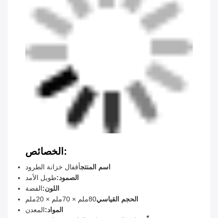
الخصائص:
اسم المنتج
أقفال خزانة الطرود
الصمود:
طويل الأمد
اللون:
الفضة
الحجم القياسي
80ملم × 70ملم × 20ملم
المواد:
المعدن