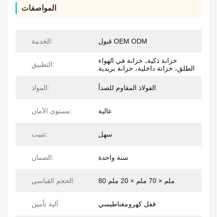
المواصفات
قبول OEM ODM
الخدمة:
خزانة ذكية، خزانة في الهواء
التطبيق:
الطلق، خزانة داخلية، خزانة بريدية
الفولاذ المقاوم للصدأ
المواد:
عالية
مستوى الأمان:
سهل
تثبيت:
سنة واحدة
الضمان:
80 ملم × 70 ملم × 20 ملم
الحجم القياسي:
قفل كهرومغناطيسي
آلية تأمين: