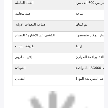
أكثر من 600 ألف مرة
الحياة العاملة
متاحة
عينة مجانية
تم قبولها
صناعة المعدات الأولية
ل لخيار (يمكن تخصيصها)
الكشف عن الإشارة / المفتاح
إربط
طريقة التثبيت
لطاقة ورافعة الطوارئ
إفتح الطريق
ISO9001، RoHS، F
الشهادة
الدعم التقني بعد البيع
الضمان