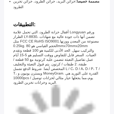
مصممة خصيصاً:
خزائن البريد، خزائن الطرود، خزائن تخزين
الطرود
التطبيقات:
أقفال خزانة الطرود، التي تحمل علامة Longyuan ورقم
الطراز LY-8830، تضمن أنها ذات جودة عالية مع شهادات
مثل FCC CE RoHS ISO9001.مصنوعة من المعدن ووزنها
0.25kg. الحجم القياسي هو 80mmx70mmx20mm
والتركيب سهل. الحد الأدنى للكمية هو 100 قطعة وتقدم
العينات. السعر قابل للتفاوض ووقت التسليم هو 5-15 أيام
عمل.تفاصيل التعبئة تتضمن علبة كرتونية مع 50 قطعة /
طبقة، 2 طبقات / كرتون. يتم قبول التعبئة والتغليف
المخصص أيضا. شروط الدفع تشمل L / C، D / A، D / P، T /
T، ويسترن يونيون و MoneyGram. القدرة على التوريد هي
10000pcs / يوم،مما يجعلها خيار مثالي لخزانات توصيل
البريد وخزانات تخزين الطرود.