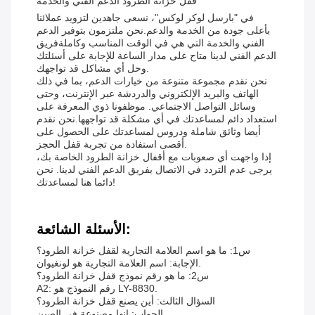
قفل خزانة الطرود الدعم الفني والخدمة
في "بارسل لوكر لوكس"، نسعى جاهدين لتزويد عملائنا
بأعلى جودة من الخدمة والدعم.نحن ملتزمون بتوفير الدعم
الفني والخدمة التي هي في الوقت المناسب وكاملةفريق
الدعم الفني لدينا متاح على مدار الساعة للإجابة على أسئلتك
وحل أي مشاكل قد تواجهك.
نحن نقدم مجموعة متنوعة من خيارات الدعم، بما في ذلك
الهاتف والبريد الإلكتروني والدردشة عبر الإنترنت، وحتى
وسائل التواصل الاجتماعي. موظفونا ذوي المعرفة على
استعداد دائم لمساعدتك في أي مشكلة قد تواجهها.نحن نقدم
أيضا وثائق شاملة ودروس لمساعدتك على الحصول على
أقصى استفادة من تجربة قفل الحجز.
إذا واجهت أي صعوبات مع أقفال خزانة الطرود الخاصة بك،
يرجى عدم التردد في الاتصال بفريق الدعم الفني لدينا. نحن
دائما هنا لمساعدتك!
الأسئلة الشائعة:
س1: ما هو اسم العلامة التجارية لقفل خزانة الطرود؟
الإجابة: اسم العلامة التجارية هو لونغيوان.
س2: ما هو رقم نموذج قفل خزانة الطرود؟
A2: رقم النموذج هو LY-8830.
السؤال الثالث: أين يصنع قفل خزانة الطرود؟
الجواب: إنها مصنوعة في الصين.