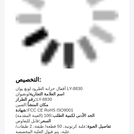
التخصيص:
أقفال خزانة الطرود لونغ يوان LY-8830
اسم العلامة التجارية
لونغيوان
LY-8830
رقم الطراز:
مكان المنشأ:
الصين
FCC CE RoHS ISO9001
شهادة:
الحد الأدنى لكمية الطلب:
100 (العينة المقدمة)
السعر:
قابل للتفاوض
تفاصيل العبوة:
علبة كرتونية، 50 قطعة/ طبقة، 2 طبقات/
علبة، يتم قبول العلبة المخصصة.