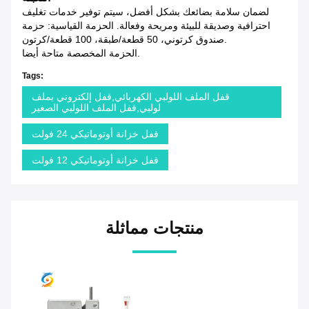
لضمان سلامة بضائعك بشكل أفضل، سيتم توفير خدمات تغليف
احترافية وصديقة للبيئة ومريحة وفعالة. الحزمة القياسية: حزمة
صندوق كرتوني، 50 قطعة/طبقة، 100 قطعة/كرتون.
الحزمة المخصصة متاحة أيضا.
Tags:
قفل الملف اللولبي الكهربائي,قفل إلكتروني بملف
لولبي,قفل الملف اللولبي الصغير
قفل خزانة أوتوماتيكي 24 فولت
قفل خزانة أوتوماتيكي 12 فولت
منتجات مماثلة