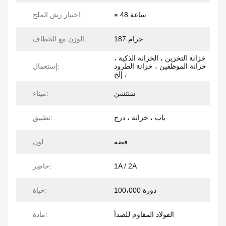
≥ 48 ساعة
اختبار رش الملح:
187 جرام
الوزن مع الخطاف:
خزانة التخزين ، الخزانة الذكية ،
خزانة الموظفين ، خزانة الطرود
إستعمال:
، إلخ
شنتشن
ميناء:
باب ، خزانة ، درج
تطبيق:
فضة
لون:
1A / 2A
حاضِر:
100،000 دورة
حياة:
الفولاذ المقاوم للصدأ
مادة: