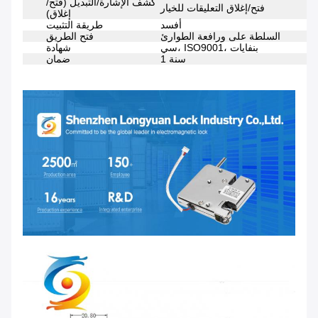
كشف الإشارة/التبديل (فتح/
فتح/إغلاق التعليقات للخيار
إغلاق)
أفسد
طريقة التثبيت
السلطة على ورافعة الطوارئ
فتح الطريق
سي، ISO9001، بنفايات
شهادة
1 سنة
ضمان