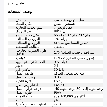
طوال الحياة.
وصف المنتجات
القفل الكهرومغناطيسي
اسم المنتج
شنتشن، الصين
مكان المنشأ
قفل لونغيوان
اسم العلامة التجارية
لي-8812
رقم الموديل
65 ملم * 70 ملم * 13 ملم
قفل حجم الجسم
187 جرام
الوزن مع الخطاف
SPCC، تعدين المساحيق
الوزن مع الخطاف
المجلفن
المعالجة السطحية
طول التسرب الخارجي
170 مم (قبول حسب الطلب)
للكابل
DC12V (قبول حسب الطلب)
الفولطية
9.5 فولت
الحد الأدنى لفتح الجهد
2 أ
حاضِر
30 واط
ماكس باور
فتح بعد تشغيل الطاقة
طريقة العمل
0.3 ثانية
وقت رد الفعل
>5 ثانية
فترة التعتيم
≥48 ساعة
اختبار رش الملح
-40 درجة مئوية إلى +80 درجة مئوية
درجة حرارة العمل
95%
رطوبة العمل
أكثر من 100,000 مرة
الحياة العملية
متاح
عينة
قبلت
تصنيع المعدات الأصلية