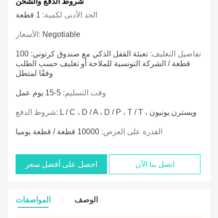
شروط الدفع والشحن
الحد الأدنى لكمية:
1 قطعة
Negotiable
الأسعار:
تفاصيل التغليف:
تعبئة القفل الذكي مع صندوق كرتوني: 100
قطعة / الشركة التونسية للملاحة أو تغليف حسب الطلب
وفقًا لمتطل
وقت التسليم:
5-15 يوم عمل
L / C ، D / A ، D / P ، T / T ، ويسترن يونيون
شروط الدفع:
القدرة على العرض:
10000 قطعة / قطعة يوميا
اتصل بنا الآن
احصل على أفضل سعر
الوصف
المواصفات