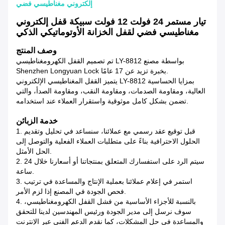
إلكتروني مغناطيسي فضي
تيار مستمر 24 فولت 12 فولت سبيكة قفل إلكتروني
مغناطيسي فضي لقفل الخزانة الأوتوماتيكي الذكي
وصف المنتج
تم تصميم القفل الكهرومغناطيسي LY-8812 بواسطة مصنع
Shenzhen Longyuan Lock بخبرة تزيد عن 17 عامًا.
يتميز القفل المغناطيسي الإلكتروني LY-8812 بمزايا الحساسية
العالية، ومقاومة الصدمات، ومقاومة النقب، ومقاومة الصدأ، والتي
تضمن بشكل كامل موثوقية واستقرار العملاء عند استخدامه.
خدمة الزبائن
1. قبل توقيع عقد رسمي مع عملائنا، سنساعد في تحليل وتقديم
الحلول الاحترافية بناءً على متطلبات العملاء الفعلية والتوصل إلى
الحل الأمثل.
2. سيتم الرد على استفسارك المتعلق بمنتجاتنا أو أسعارنا خلال 24
ساعة.
3. استمر في إعلام عملائنا بعملية الإنتاج والمساعدة في ترتيب
فحص الجودة في المصنع إذا لزم الأمر.
4. بالنسبة للأجزاء الأساسية من فشل القفل الكهرومغناطيسي،
سوف نرسل إلى مدير الجودة ورئيس المهندسين لدينا للتحقق
والمساعدة في حل المشكلات، كما نقدم الدعم الفني عبر الإنترنت