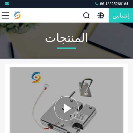
86-18825268164
إقتباس
المنتجات