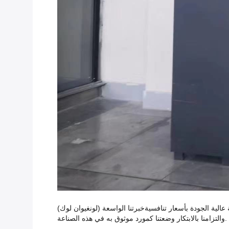
(لونغيوان لوك) هي أكبر شركة أقفال كهرومغناطيسية مقرها في (لونغهوا) ، (شنشن) ، مع تاريخ فخور يعود إلى 2007نحن متخصصون في إنتاج أقفال ذكية عالية الجودة بأسعار تنافسيةخبرتنا الواسعة
والتزامنا بالابتكار وضعتنا كمورد موثوق به في هذه الصناعة.