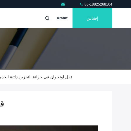
86-18825268164
إقتباس
Arabic
Company Case About قفل لونغيوان في خزانة التخزين 
قف