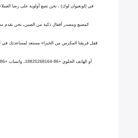
في (لونغيوان لوك) ، نحن نضع أولوية على رضا العملاء
كمصنع ومصدر أقفال ذكية من الصين، نحن نقدم مجمو