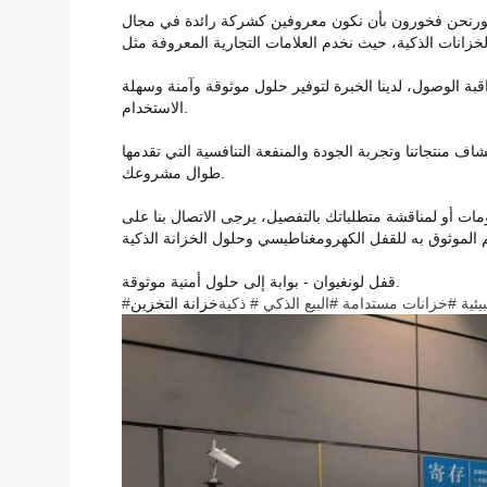
ى الفورنحن فخورون بأن نكون معروفين كشركة رائدة في مجال
ة الوصول، لدينا الخبرة لتوفير حلول موثوقة وآمنة وسهلة
الاستخدام.
والمنفعة التنافسية التي تقدمها Longyuan قفل.فريقنا المكرس من الخبراء مستعد لمساعدتك في اختيار المنتجات المناسبة وتوفير الدعم الشخصي
طوال مشروعك.
مات أو لمناقشة متطلباتك بالتفصيل، يرجى الاتصال بنا على
قفل لونغيوان - بوابة إلى حلول أمنية موثوقة.
يئية
#خزانات مستدامة
#البيع الذكي
# ذكية
خزانة التخزين