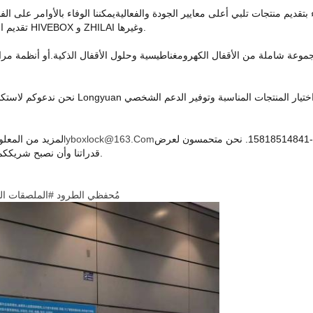
 بتقديم منتجات تلبي أعلى معايير الجودة والفعاليةيمكننا الوفاء بالأوامر عل
تقديم الخزانات الذكية، حيث نخدم العلامات التجارية المعروفة مثل HIVEBOX و ZHILAI وغيرها.
عة شاملة من الأقفال الكهرومغناطيسية وحلول الأقفال الذكية.أو أنظمة مراقب
نحن ندعوكم لاستكشاف منتجاتنا وتجربة الجودة 
أو الهاتف الخلوي +86-18825268164، واتساب +86-15818514841. نحن متحمسون لعرض
Lyboxlock@163.com
لمزيد من المعلو
قدراتنا وأن نصبح شريككم الموثوق به للقفل الكهرومغناطيسي وحلول الخزانة الذكية.
#مُحفظي الطرود
#الملصقات الب