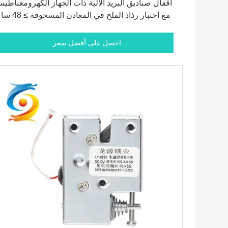
أقفال صناديق البريد الآلية ذات الجهاز الكهرومغناطي
مع اختبار رذاذ الملح في المعادن المسحوقة ≥ 48 ساعة
احصل على أفضل سعر