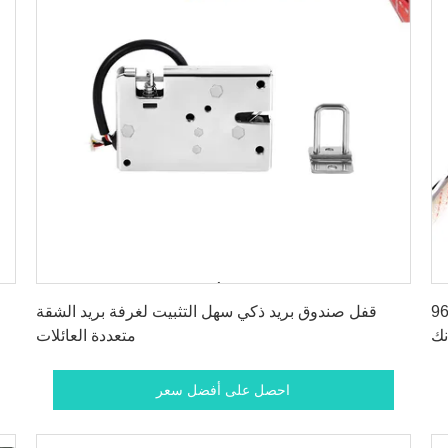
احصل على أفضل سعر
غرفه كهربائيه قفل 5S فترة انقطاع الضوء تأمين
قفل صندوق بريد ذكي سهل التثبيت لغرفة بريد الشقة
نك
متعددة العائلات
احصل على أفضل سعر