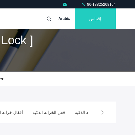
86-18825268164
إقتباس
Arabic
Lock ]
er
مغناطيسي
قفل الخزانة الذكية
قفل الخزانة الذكية
أقفال خزانة ا